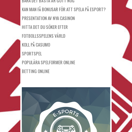
BARA DET BÄSTA ÄR GOTT NOG
KAN MAN FÅ BONUSAR FÖR ATT SPELA PÅ ESPORT?
PRESENTATION AV NYA CASINON
HITTA DET DU SÖKER EFTER
FOTBOLLSSPELENS VÄRLD
KOLL PÅ CASUMO
SPORTSPEL
POPULÄRA SPELFORMER ONLINE
BETTING ONLINE