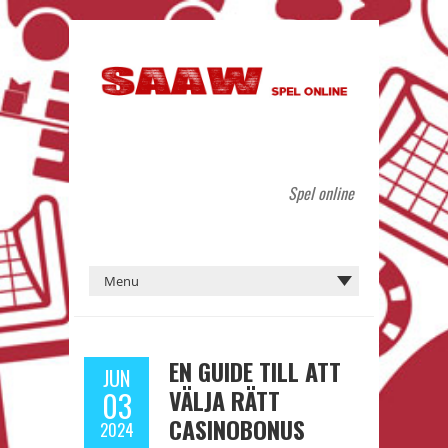
Spel online
EN GUIDE TILL ATT
JUN
VÄLJA RÄTT
03
CASINOBONUS
2024