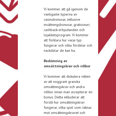
Vi kommer att gå igenom de
vanligaste typerna av
casinobonusar, inklusive
insättningsbonusar, gratissnurr,
cashback-erbjudanden och
lojalitetsprogram. Vi kommer
att förklara hur varje typ
fungerar och vilka fördelar och
nackdelar de kan ha.
Bedömning av
omsättningskrav och villkor
Vi kommer att diskutera vikten
av att noggrant granska
omsättningskrav och andra
villkor innan man accepterar en
bonus. Detta inkluderar att
förstå hur omsättningskrav
fungerar, vilka spel som räknas
mot omsättningskravet och