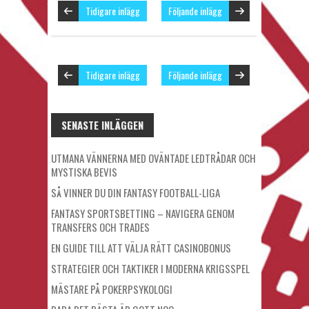
Tidigare inlägg
Följande inlägg
Tidigare inlägg
Följande inlägg
SENASTE INLÄGGEN
UTMANA VÄNNERNA MED OVÄNTADE LEDTRÅDAR OCH
MYSTISKA BEVIS
SÅ VINNER DU DIN FANTASY FOOTBALL-LIGA
FANTASY SPORTSBETTING – NAVIGERA GENOM
TRANSFERS OCH TRADES
EN GUIDE TILL ATT VÄLJA RÄTT CASINOBONUS
STRATEGIER OCH TAKTIKER I MODERNA KRIGSSPEL
MÄSTARE PÅ POKERPSYKOLOGI