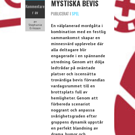
MYSTISKA BEVIS
Kommentare
r av
PUBLICERAT I
SPEL
av
Stephanie
En välplanerad mordgåta i
Eriksson
kombination med en festlig
sammankomst skapar en
minnesvärd upplevelse där
alla deltagare blir
engagerade i en spännande
utredning. Genom att dölja
ledtrådar på oväntade
platser och iscensätta
trovärdiga bevis förvandlas
vardagsrummet till en
brottsplats full av
hemligheter. Genom att
förbereda scenariot
noggrant och anpassa
svårighetsgraden efter
gruppens dynamik uppstår
en perfekt blandning av
drama, humor och