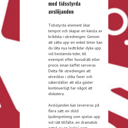
med tidsstyrda
avslöjanden
Tidsstyrda element ökar
tempot och skapar en känsla av
brådska i utredningen. Genom
att sätta upp en enkel timer kan
du låta nya ledtrådar dyka upp
vid bestämda tider, till
exempel efter huvudrätt eller
precis innan kaffet serveras.
Detta får utredningen att
utvecklas i olika faser och
säkerställer att alla gäster
kontinuerligt har något att
diskutera.
Avslöjanden kan levereras på
flera sätt: en dold
ljudinspelning som spelas upp
vid rätt tillfälle, en dramatisk
entré av en “polis” som