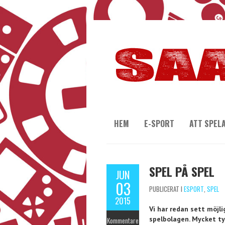
HEM
E-SPORT
ATT SPEL
SPEL PÅ SPEL
JUN
03
PUBLICERAT I
ESPORT
,
SPEL
2015
Vi har redan sett möjl
spelbolagen. Mycket ty
Kommentare