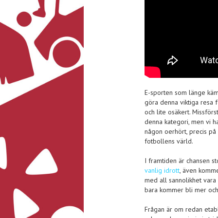
E-sporten som länge kämpa
göra denna viktiga resa f
och lite osäkert. Missför
denna kategori, men vi h
någon oerhört, precis på
fotbollens värld.
I framtiden är chansen st
vanlig idrott
, även komme
med all sannolikhet vara 
bara kommer bli mer och 
Frågan är om redan etab